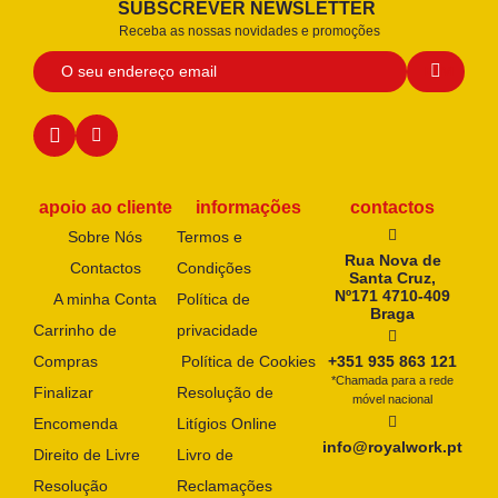
SUBSCREVER NEWSLETTER
Receba as nossas novidades e promoções
apoio ao cliente
informações
contactos
Sobre Nós
Termos e
Rua Nova de
Contactos
Condições
Santa Cruz,
Nº171 4710-409
A minha Conta
Política de
Braga
Carrinho de
privacidade
Compras
Política de Cookies
+351 935 863 121
*Chamada para a rede
Finalizar
Resolução de
móvel nacional
Encomenda
Litígios Online
info@royalwork.pt
Direito de Livre
Livro de
Resolução
Reclamações