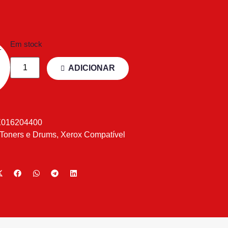
Em stock
ADICIONAR
X016204400
Toners e Drums
,
Xerox Compatível