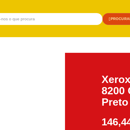
PROCURA
Xerox
8200 
Preto
146,4