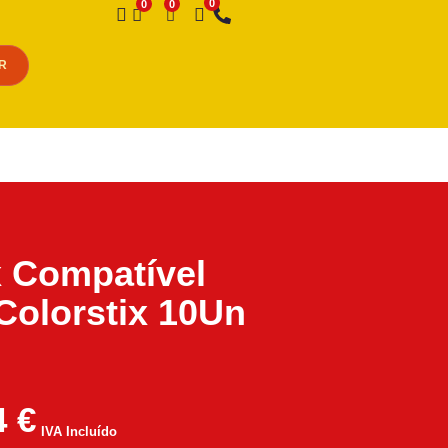
Desejo
R
 Compatível
Colorstix 10Un
4
€
IVA Incluído