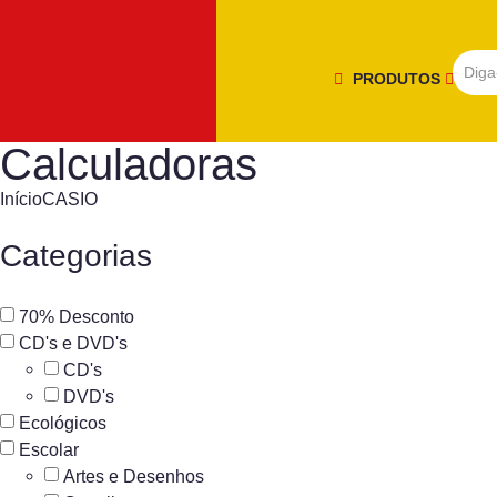
PRODUTOS
Calculadoras
Início
CASIO
Categorias
70% Desconto
CD's e DVD's
CD's
DVD's
Ecológicos
Escolar
Artes e Desenhos