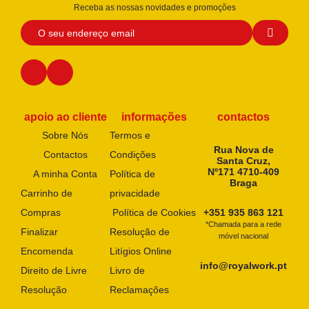
Receba as nossas novidades e promoções
apoio ao cliente
informações
contactos
Sobre Nós
Termos e
Rua Nova de
Contactos
Condições
Santa Cruz,
Nº171 4710-409
A minha Conta
Política de
Braga
Carrinho de
privacidade
Compras
Política de Cookies
+351 935 863 121
*Chamada para a rede
Finalizar
Resolução de
móvel nacional
Encomenda
Litígios Online
info@royalwork.pt
Direito de Livre
Livro de
Resolução
Reclamações