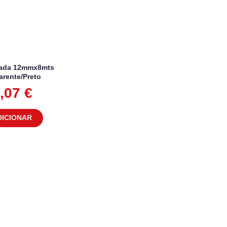
nada 12mmx8mts
arente/Preto
,07
€
DICIONAR