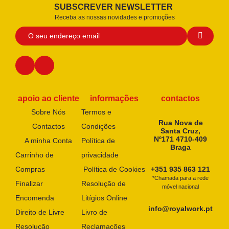
SUBSCREVER NEWSLETTER
Receba as nossas novidades e promoções
apoio ao cliente
informações
contactos
Sobre Nós
Termos e
Rua Nova de
Contactos
Condições
Santa Cruz,
Nº171 4710-409
A minha Conta
Política de
Braga
Carrinho de
privacidade
Compras
Política de Cookies
+351 935 863 121
*Chamada para a rede
Finalizar
Resolução de
móvel nacional
Encomenda
Litígios Online
info@royalwork.pt
Direito de Livre
Livro de
Resolução
Reclamações