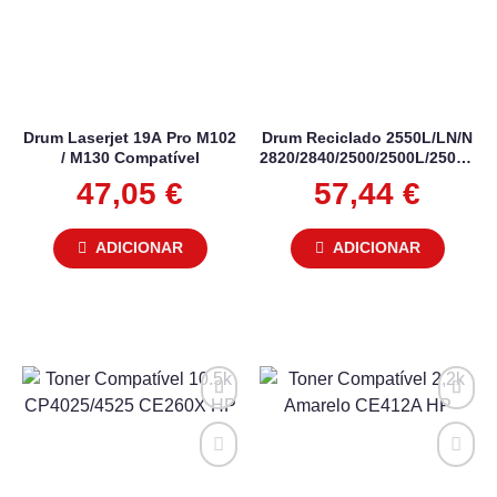
Drum Laserjet 19A Pro M102
Drum Reciclado 2550L/LN/N
/ M130 Compatível
2820/2840/2500/2500L/2500n/25
Q3964A HP
47,05
€
57,44
€
ADICIONAR
ADICIONAR