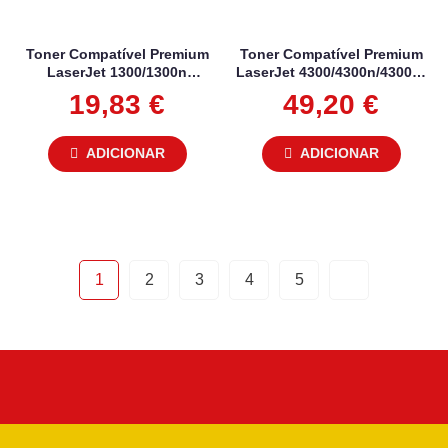
Toner Compatível Premium
Toner Compatível Premium
LaserJet 1300/1300n
LaserJet 4300/4300n/4300tn
Q2613A HP
Q1339A HP
19,83
€
49,20
€
ADICIONAR
ADICIONAR
1
2
3
4
5