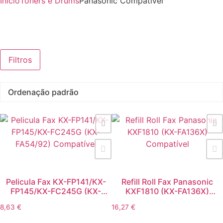
Início
Toners e Drums
Panasonic Compatível
Filtros
Pelicula Fax KX-FP141/KX-
Refill Roll Fax Panasonic
FP145/KX-FC245G (KX-
KXF1810 (KX-FA136X)
FA54/92) Compatível
Compatível
8,63
€
16,27
€