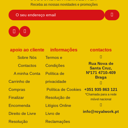
Receba as nossas novidades e promoções
apoio ao cliente
informações
contactos
Sobre Nós
Termos e
Rua Nova de
Contactos
Condições
Santa Cruz,
Nº171 4710-409
A minha Conta
Política de
Braga
Carrinho de
privacidade
Compras
Política de Cookies
+351 935 863 121
*Chamada para a rede
Finalizar
Resolução de
móvel nacional
Encomenda
Litígios Online
info@royalwork.pt
Direito de Livre
Livro de
Resolução
Reclamações