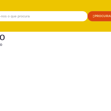
PROCURA
ão
ão