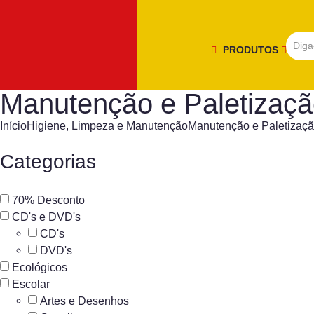
PRODUTOS
Manutenção e Paletizaç
Início
Higiene, Limpeza e Manutenção
Manutenção e Paletizaç
Categorias
70% Desconto
CD's e DVD's
CD's
DVD's
Ecológicos
Escolar
Artes e Desenhos