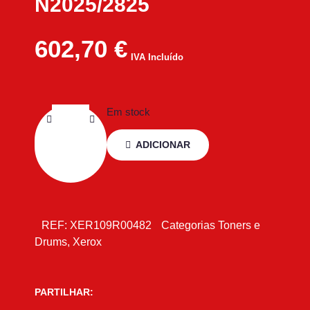
N2025/2825
602,70
€
IVA Incluído
Em stock
ADICIONAR
REF:
XER109R00482
Categorias
Toners e
Drums
,
Xerox
PARTILHAR: