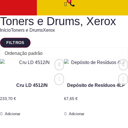
Toners e Drums
,
Xerox
Início
Toners e Drums
Xerox
FILTROS
Cru LD 4512/N
Depósito de Resíduos 4LP
233,70
€
67,65
€
Adicionar
Adicionar