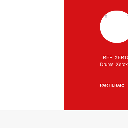
REF:
XER1
Drums
,
Xerox
PARTILHAR: