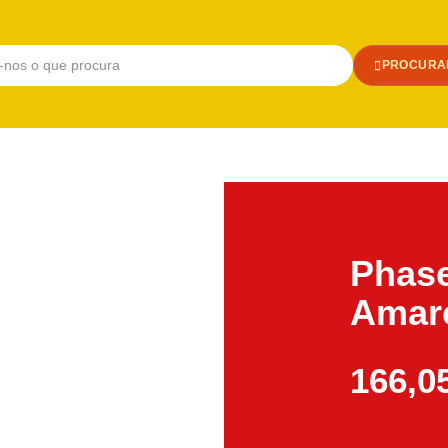
PROCURA
Phase
Amar
166,0