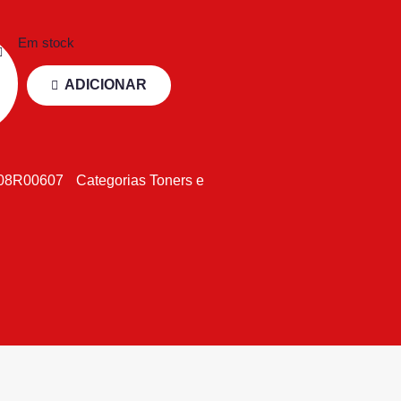
Em stock
ADICIONAR
08R00607
Categorias
Toners e