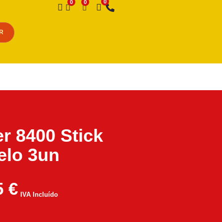
Desejo
R
r 8400 Stick
elo 3un
5
€
IVA Incluído