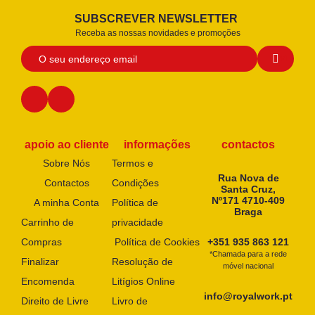
SUBSCREVER NEWSLETTER
Receba as nossas novidades e promoções
apoio ao cliente
informações
contactos
Sobre Nós
Termos e
Rua Nova de
Contactos
Condições
Santa Cruz,
Nº171 4710-409
A minha Conta
Política de
Braga
Carrinho de
privacidade
Compras
Política de Cookies
+351 935 863 121
*Chamada para a rede
Finalizar
Resolução de
móvel nacional
Encomenda
Litígios Online
info@royalwork.pt
Direito de Livre
Livro de