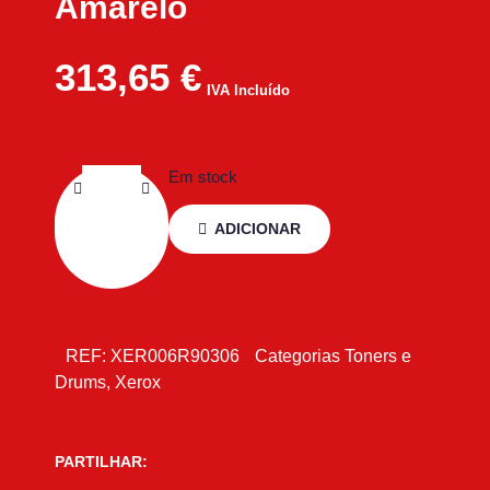
Amarelo
313,65
€
IVA Incluído
Em stock
ADICIONAR
REF:
XER006R90306
Categorias
Toners e
Drums
,
Xerox
PARTILHAR: