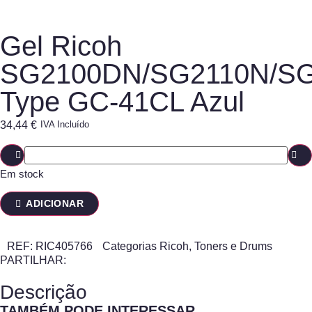
Gel Ricoh
SG2100DN/SG2110N/S
Type GC-41CL Azul
34,44
€
IVA Incluído
Em stock
ADICIONAR
REF:
RIC405766
Categorias
Ricoh
,
Toners e Drums
PARTILHAR:
Descrição
TAMBÉM PODE INTERESSAR