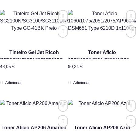
Tinteiro Gel Jet Ricoh
Toner Aficio
SG2100N/SG3100/SG3110DN/
1060/1075/2051/2075/AP900N
43,05
€
90,24
€
Type GC-41BK Preto
DSM651 Type 6210D
1x1100gr
Adicionar
Adicionar
Toner Aficio AP206 Amarelo
Toner Aficio AP206 Azul