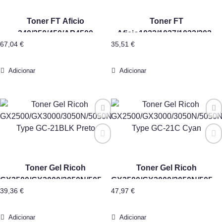
Toner FT Aficio
Toner FT
340/350/450/AP4500
Aficio1022/1027/1032/2022
67,04
€
35,51
€
(Type3200D) 1x700gr
TYPE 2220D
Adicionar
Adicionar
Toner Gel Ricoh
Toner Gel Ricoh
GX2500/GX3000/3050N/5050N
GX2500/GX3000/3050N/5050
39,36
€
47,97
€
Type GC-21BLK Preto
Type GC-21C Cyan
Adicionar
Adicionar