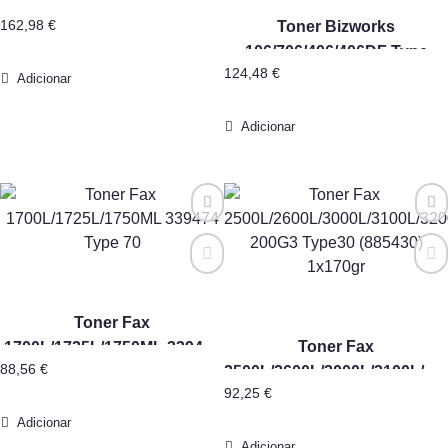
162,98
€
Toner Bizworks
106/706/406/406DF Type
124,48
€
1125D
Adicionar
Adicionar
Toner Fax
Toner Fax
1700L/1725L/1750ML 339474
88,56
€
2500L/2600L/3000L/3100L/32
Type 70
92,25
€
200G3 Type30 (885430)
1x170gr
Adicionar
Adicionar