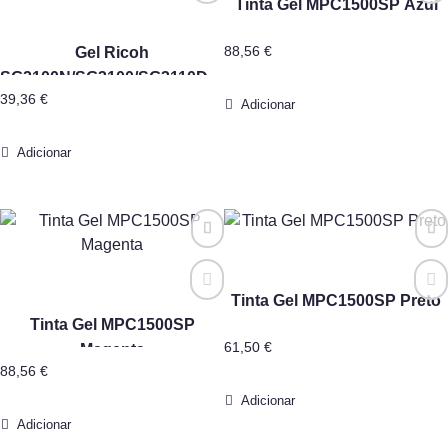
Tinta Gel MPC1500SP Azul
Gel Ricoh
88,56
€
SG2100N/SG3100/SG3110DN/SG3120B/SG7100DN
39,36
€
Type GC-41Y Amarelo
Adicionar
Adicionar
Tinta Gel MPC1500SP Preto
Tinta Gel MPC1500SP
61,50
€
Magenta
88,56
€
Adicionar
Adicionar