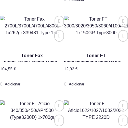
Toner Fax
Toner FT
2700L/3700L/4700L/4800L
3000/3020/3050/3060/4100/41
104,55
€
12,92
€
1x262gr 339481 Type 150
1x150GR Type3000
Adicionar
Adicionar