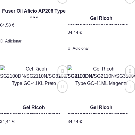
Fuser Oil Aficio AP206 Type
Gel Ricoh
204
64,58
€
SG2100DN/SG2110N/SG3100
34,44
€
Type GC-41CL Azul
Adicionar
Adicionar
Gel Ricoh
Gel Ricoh
SG2100DN/SG2110N/SG3100/SG3110DN/
SG2100DN/SG2110N/SG3100
34,44
€
34,44
€
Type GC-41KL Preto
Type GC-41ML Magenta