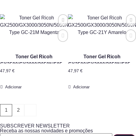
Toner Gel Ricoh
Toner Gel Ricoh
GX2500/GX3000/3050N/5050N
GX2500/GX3000/3050N/5050
47,97
€
47,97
€
Type GC-21M Magenta
Type GC-21Y Amarelo
Adicionar
Adicionar
1
2
SUBSCREVER NEWSLETTER
Receba as nossas novidades e promoções