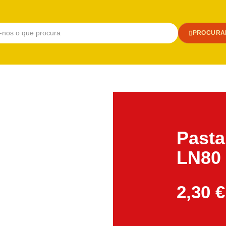
PROCURA
Pasta
LN80 
2,30
€