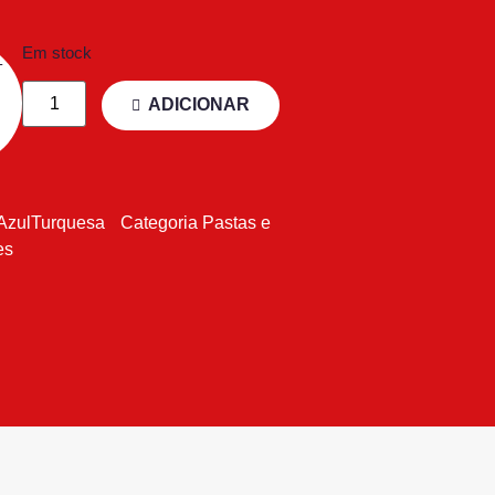
Em stock
ADICIONAR
AzulTurquesa
Categoria
Pastas e
es