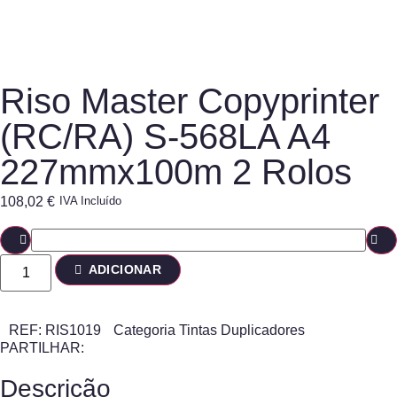
Riso Master Copyprinter
(RC/RA) S-568LA A4
227mmx100m 2 Rolos
108,02
€
IVA Incluído
ADICIONAR
REF:
RIS1019
Categoria
Tintas Duplicadores
PARTILHAR:
Descrição