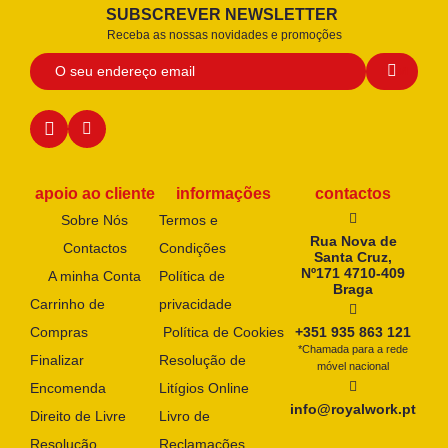
SUBSCREVER NEWSLETTER
Receba as nossas novidades e promoções
apoio ao cliente
informações
contactos
Sobre Nós
Termos e
Rua Nova de
Contactos
Condições
Santa Cruz,
Nº171 4710-409
A minha Conta
Política de
Braga
Carrinho de
privacidade
Compras
Política de Cookies
+351 935 863 121
*Chamada para a rede
Finalizar
Resolução de
móvel nacional
Encomenda
Litígios Online
info@royalwork.pt
Direito de Livre
Livro de
Resolução
Reclamações