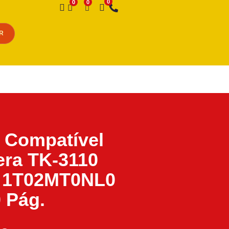
Desejo
R
 Compatível
ra TK-3110
o 1T02MT0NL0
 Pág.