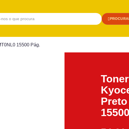
PROCURA
2MT0NL0 15500 Pág.
Toner
Kyoce
Pret
15500