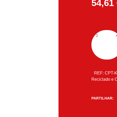
54,61
REF:
CPT-
Reciclado e 
PARTILHAR: