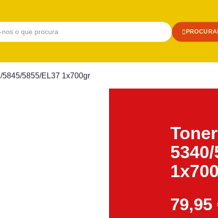
PROCURA
E/5845/5855/EL37 1x700gr
Toner
5340/
1x700
79,95