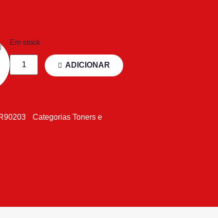
Em stock
ADICIONAR
R90203
Categorias
Toners e