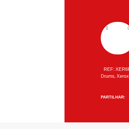
REF:
XER6
Drums
,
Xerox
PARTILHAR: