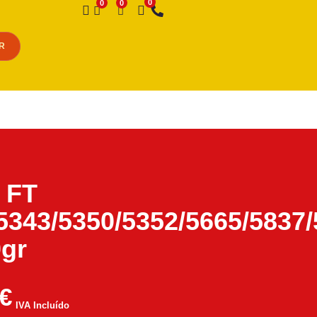
Desejo
R
 FT
5343/5350/5352/5665/5837
gr
€
IVA Incluído