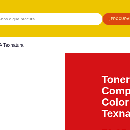
PROCURA
A Texnatura
Toner
Compa
Color
Texna