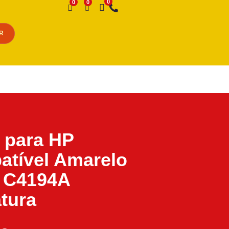
Desejo
R
 para HP
tível Amarelo
 C4194A
tura