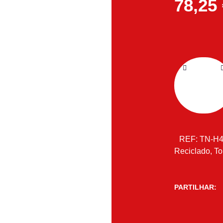
78,25
REF:
TN-H
Reciclado
,
To
PARTILHAR: