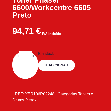
Toner Phaser
6600/Workcentre 6605
Preto
94,71
€
IVA Incluído
Em stock
ADICIONAR
REF:
XER106R02248
Categorias
Toners e
Drums
,
Xerox