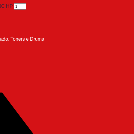
75C HP
lado
,
Toners e Drums