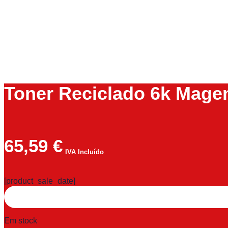
Toner Reciclado 6k Mag
65,59
€
IVA Incluído
[product_sale_date]
Em stock