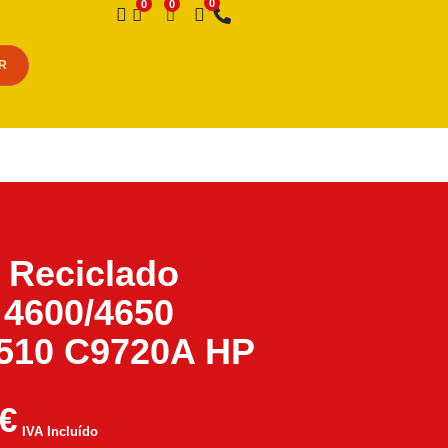
Desejo
R
 Reciclado
 4600/4650
510 C9720A HP
€
IVA Incluído