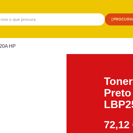
PROCURA
720A HP
Toner
Preto
LBP2
72,12