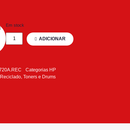
Em stock
ADICIONAR
720A.REC
Categorias
HP
 Reciclado
,
Toners e Drums