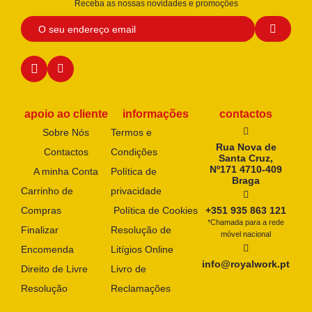
Receba as nossas novidades e promoções
apoio ao cliente
informações
contactos
Sobre Nós
Termos e
Rua Nova de
Contactos
Condições
Santa Cruz,
Nº171 4710-409
A minha Conta
Política de
Braga
Carrinho de
privacidade
Compras
Política de Cookies
+351 935 863 121
*Chamada para a rede
Finalizar
Resolução de
móvel nacional
Encomenda
Litígios Online
info@royalwork.pt
Direito de Livre
Livro de
Resolução
Reclamações