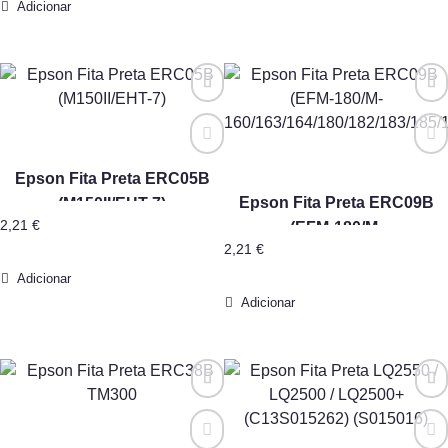
Adicionar
Epson Fita Preta ERC05B
Epson Fita Preta ERC09B
(M150II/EHT-7)
2,21
€
(EFM-180/M-
2,21
€
160/163/164/180/182/183/185/
Adicionar
Adicionar