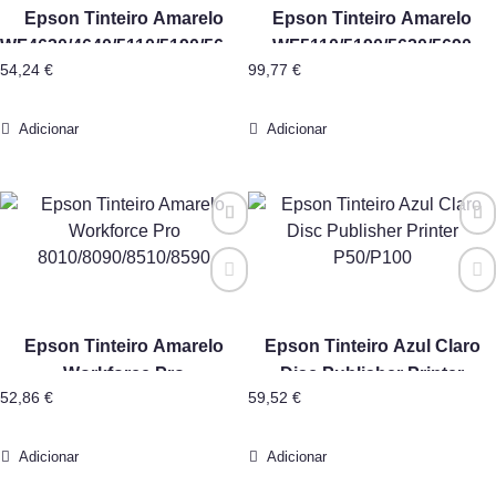
Epson Tinteiro Amarelo
Epson Tinteiro Amarelo
WF4630/4640/5110/5190/5620/5690
WF5110/5190/5620/5690
54,24
€
99,77
€
Alta Capacidade
Capacidade Extra
Adicionar
Adicionar
Epson Tinteiro Amarelo
Epson Tinteiro Azul Claro
Workforce Pro
Disc Publisher Printer
52,86
€
59,52
€
8010/8090/8510/8590
P50/P100
Adicionar
Adicionar