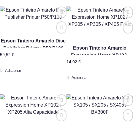
Epson Tinteiro Amarelo Disc
Epson Tinteiro Amarelo
Publisher Printer P50/P100
59,52
€
Expression Home XP102 /
14,02
€
XP205 / XP305 / XP405 Preto
Adicionar
Adicionar