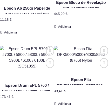
Epson Bloco de Revelação
Epson A6 250gr Papel de
EPL 7100/7500/8100
445,20
€
Autocolante Fotográfico
(SO51009)
11,18
€
(SO41144) (5 folhas x 16
Envelopes)
Adicionar
Adicionar
Epson Fita
Epson Drum EPL 5700 /
DFX5000/5000+/8000/8500
39,41
€
5700L / 5800 / 5800L / 5900 /
(8766) Nylon
173,41
€
5900L / 6100 / 6100L
(SO51055)
Adicionar