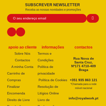
SUBSCREVER NEWSLETTER
Receba as nossas novidades e promoções
apoio ao cliente
informações
contactos
Sobre Nós
Termos e
Rua Nova de
Contactos
Condições
Santa Cruz,
Nº171 4710-409
A minha Conta
Política de
Braga
Carrinho de
privacidade
Compras
Política de Cookies
+351 935 863 121
*Chamada para a rede
Finalizar
Resolução de
móvel nacional
Encomenda
Litígios Online
info@royalwork.pt
Direito de Livre
Livro de