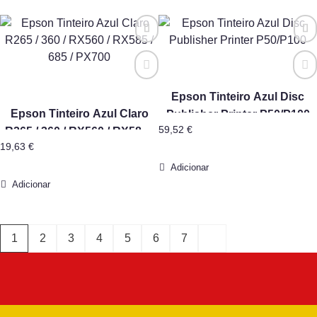
Epson Tinteiro Azul Disc
Epson Tinteiro Azul Claro
Publisher Printer P50/P100
59,52
€
R265 / 360 / RX560 / RX585 /
19,63
€
685 / PX700
Adicionar
Adicionar
1
2
3
4
5
6
7