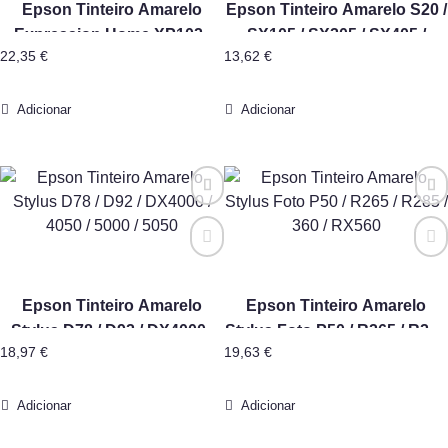
Epson Tinteiro Amarelo
Epson Tinteiro Amarelo S20 /
Expression Home XP102 /
SX105 / SX205 / SX405 /
22,35
€
13,62
€
XP205 Alta Capacidade
BX300F
Adicionar
Adicionar
Epson Tinteiro Amarelo
Epson Tinteiro Amarelo
Stylus D78 / D92 / DX4000 /
Stylus Foto P50 / R265 / R285
18,97
€
19,63
€
4050 / 5000 / 5050
/ 360 / RX560
Adicionar
Adicionar