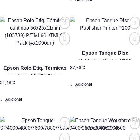
Epson Tanque Disc
Publisher Printer P100
Epson Rolo Etiq. Térmicas
37,66
€
continuo 56x25x11mm
24,48
€
(100739) P/TML60II/TML90
Adicionar
Pack (4x1000un)
Adicionar