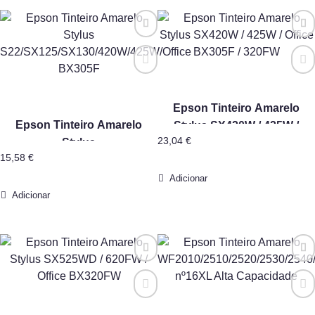
Epson Tinteiro Amarelo
Epson Tinteiro Amarelo
Stylus SX420W / 425W /
23,04
€
Stylus
Office BX305F / 320FW
15,58
€
S22/SX125/SX130/420W/425W/Office
BX305F
Adicionar
Adicionar