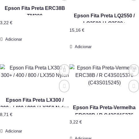
Epson Fita Preta ERC38B
Epson Fita Preta LQ2550 /
TM300
3,22
€
LQ2500 / LQ2500+
15,16
€
(C13S015262) (S015016)
Adicionar
Adicionar
Epson Fita Preta LX300 /
Epson Fita Preta-Vermelha
300+ / 400 / 800 / LX350 Nylon
8,71
€
ERC38B / R C43S015376
3,22
€
(C43S015245)
Adicionar
Adicionar