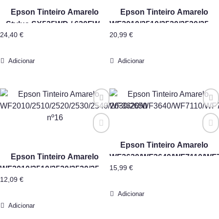
Epson Tinteiro Amarelo
Epson Tinteiro Amarelo
Stylus SX525WD / 620FW /
WF2010/2510/2520/2530/2540
24,40
€
20,99
€
Office BX320FW
nº16XL Alta Capacidade
Adicionar
Adicionar
Epson Tinteiro Amarelo
Epson Tinteiro Amarelo
WF3620/WF3640/WF7110/WF
15,99
€
WF2010/2510/2520/2530/2540/2630/2650
12,09
€
nº16
Adicionar
Adicionar