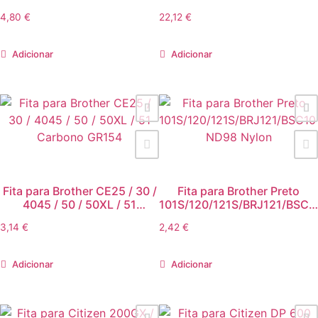
Preto
Printronix
4,80
€
22,12
€
Adicionar
Adicionar
Fita para Brother CE25 / 30 /
Fita para Brother Preto
4045 / 50 / 50XL / 51
101S/120/121S/BRJ121/BSC10
Carbono GR154
ND98 Nylon
3,14
€
2,42
€
Adicionar
Adicionar