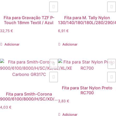
Fita para Gravação TZF P-
Fita para M. Tally Nylon
Touch 18mm Textil / Azul
130/140/180/180L/280/290/
32,75
€
6,91
€
Adicionar
Adicionar
Fita para Star Nylon Preto
RC700
Fita para Smith-Corona
9000/6100/8000/H/SC/XD/SE/XL/XE
3,83
€
Carbono GR317C
4,03
€
Adicionar