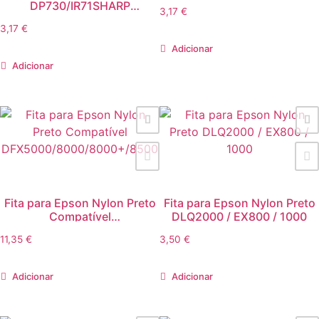
FX100/MX100 GR634
DP730/IR71SHARP
3,17
€
ER460PC/ER-A470 Nylon
3,17
€
Violeta – 1un
Adicionar
Adicionar
Fita para Epson Nylon Preto
Fita para Epson Nylon Preto
Compatível
DLQ2000 / EX800 / 1000
DFX5000/8000/8000+/8500
11,35
€
3,50
€
Adicionar
Adicionar