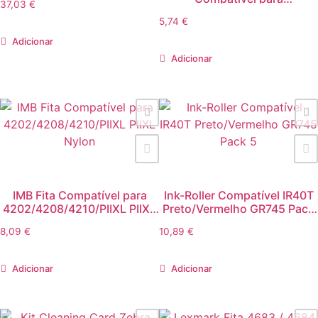
37,03
€
2380/2381/2390/2391/2580
5,74
€
Nylon
Adicionar
Adicionar
IMB Fita Compatível para
Ink-Roller Compatível IR40T
4202/4208/4210/PIIXL PIIXL
Preto/Vermelho GR745 Pack
Nylon
5
8,09
€
10,89
€
Adicionar
Adicionar