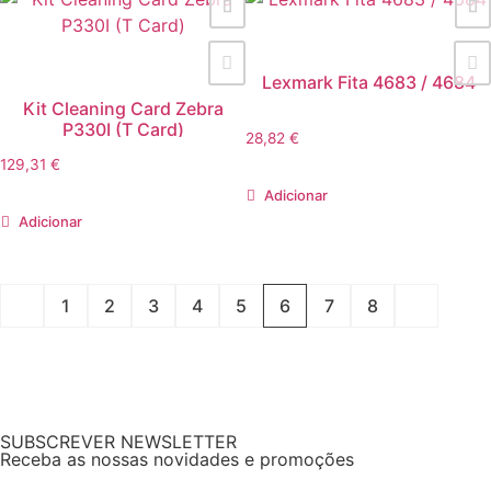
Lexmark Fita 4683 / 4684
Kit Cleaning Card Zebra
P330I (T Card)
28,82
€
129,31
€
Adicionar
Adicionar
1
2
3
4
5
6
7
8
SUBSCREVER NEWSLETTER
Receba as nossas novidades e promoções