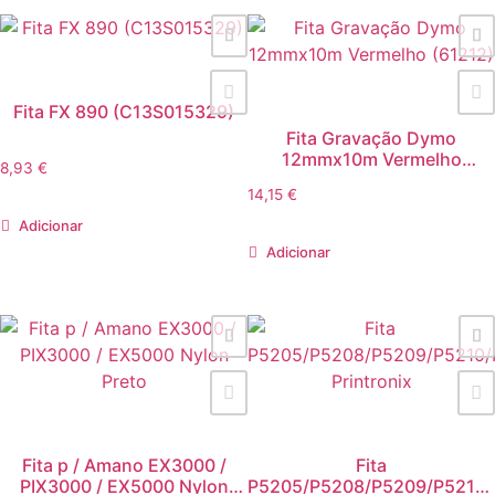
Fita FX 890 (C13S015329)
Fita Gravação Dymo
12mmx10m Vermelho
8,93
€
(61212)
14,15
€
Adicionar
Adicionar
Fita p / Amano EX3000 /
Fita
PIX3000 / EX5000 Nylon
P5205/P5208/P5209/P5210/