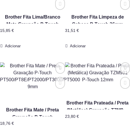
Brother Fita Lima/Branco
Brother Fita Limpeza de
Mate Gravação P-Touch
Cabeça P-Touch 36mm
15,85
€
31,51
€
12mm
Adicionar
Adicionar
Brother Fita Prateada / Preta
Brother Fita Mate / Preta
(Metálica) Gravação TZM931
23,80
€
Gravação P-Touch
P-Touch 12mm
18,76
€
PT500/PT8E/PT2000/PT3000/PT5000