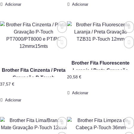
Adicionar
Adicionar
Brother Fita Fluorescente
Brother Fita Cinzenta / Preta
Laranja / Preta Gravação
20,58
€
Gravação P-Touch
TZB31 P-Touch 12mm
37,57
€
PT7000/PT8000 e PT/PC
12mmx15mts
Adicionar
Adicionar