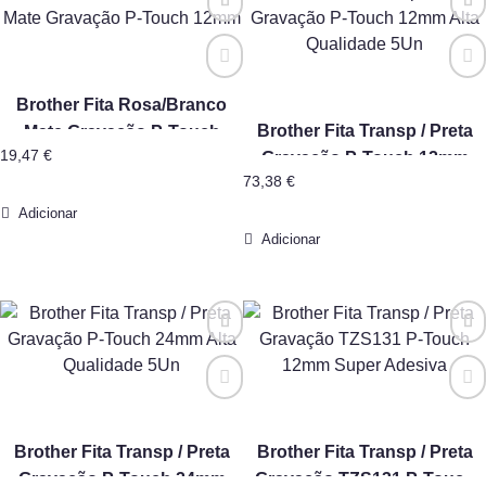
Brother Fita Rosa/Branco
Brother Fita Transp / Preta
Mate Gravação P-Touch
19,47
€
Gravação P-Touch 12mm
12mm
73,38
€
Alta Qualidade 5Un
Adicionar
Adicionar
Brother Fita Transp / Preta
Brother Fita Transp / Preta
Gravação P-Touch 24mm
Gravação TZS131 P-Touch