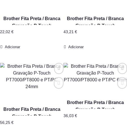
Brother Fita Preta / Branca
Brother Fita Preta / Branca
Gravação P-Touch
Gravação P-Touch
22,02
€
43,21
€
PT2000/PT3000/PT5000
PT7000/PT8000 e PT/PC
9mmx7,7mts
12mmx15mts
Adicionar
Adicionar
Brother Fita Preta / Branca
Brother Fita Preta / Branca
Gravação P-Touch
36,03
€
Gravação P-Touch
PT7000/PT8000 e PT/PC 6mm
56,25
€
PT7000/PT8000 e PT/PC