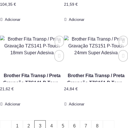
104,35
€
21,59
€
Alta Qualidade 5Un
12mm Super Adesiva
Adicionar
Adicionar
Brother Fita Transp / Preta
Brother Fita Transp / Preta
Gravação TZS141 P-Touch
Gravação TZS151 P-Touch
21,62
€
24,84
€
18mm Super Adesiva
24mm Super Adesiva
Adicionar
Adicionar
1
2
3
4
5
6
7
8