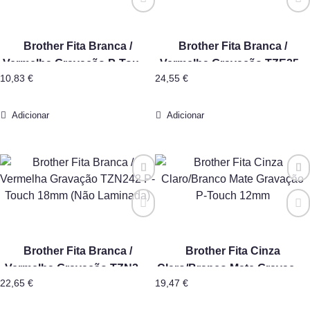
Brother Fita Branca /
Brother Fita Branca /
Vermelha Gravação P-Touch
Vermelha Gravação TZE252
10,83
€
24,55
€
PT55/PT65/PT85/PT110 9mm
P-Touch 24mm
Adicionar
Adicionar
Brother Fita Branca /
Brother Fita Cinza
Vermelha Gravação TZN242
Claro/Branco Mate Gravação
22,65
€
19,47
€
P-Touch 18mm (Não
P-Touch 12mm
Laminada)