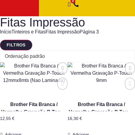
Fitas Impressão
Início
Tinteiros e Fitas
Fitas Impressão
Página 3
FILTROS
Brother Fita Branca /
Brother Fita Branca /
Vermelha Gravação P-Touch
Vermelha Gravação P-Touch
12,55
€
16,30
€
12mmx8mts (Nao Laminada)
9mm
Adicionar
Adicionar