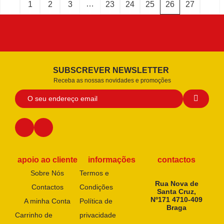
…
1
2
3
23
24
25
26
27
SUBSCREVER NEWSLETTER
Receba as nossas novidades e promoções
apoio ao cliente
informações
contactos
Sobre Nós
Termos e
Rua Nova de
Contactos
Condições
Santa Cruz,
Nº171 4710-409
A minha Conta
Política de
Braga
Carrinho de
privacidade