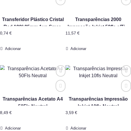
Transferidor Plástico Cristal
Transparências 2000
Red 180º 95mm 1un Smart
Impressão Inkjet 50fls c/Tira
0,74
€
11,57
€
Office
Removível Neutral
Adicionar
Adicionar
Transparências Acetato A4
Transparências Impressão
50Fls Neutral
Inkjet 10fls Neutral
8,49
€
3,59
€
Adicionar
Adicionar