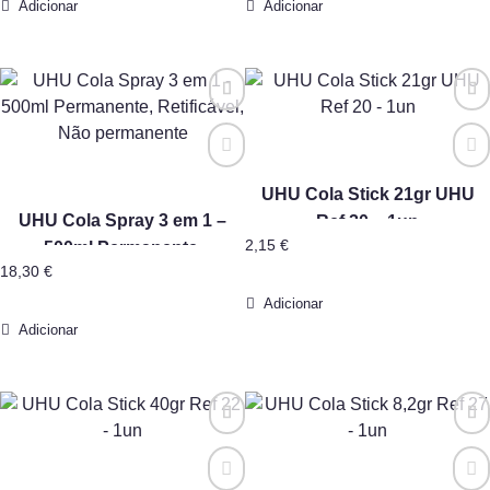
Adicionar
Adicionar
UHU Cola Stick 21gr UHU
UHU Cola Spray 3 em 1 –
Ref 20 – 1un
2,15
€
500ml Permanente,
18,30
€
Retificável, Não permanente
Adicionar
Adicionar