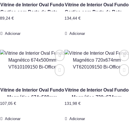
Vitrine de Interior Oval Fundo
Vitrine de Interior Oval Fundo
Cortiça com Porta de Batente
Cortiça com Porta de Batente
89,24
€
134,44
€
67x50mm VT610101150 Bi-
720x981mm VT630101150 Bi-
Office
Office
Adicionar
Adicionar
Vitrine de Interior Oval Fundo
Vitrine de Interior Oval Fundo
Magnético 674x500mm
Magnético 720x674mm
107,05
€
131,98
€
VT610109150 Bi-Office
VT620109150 Bi-Office
Adicionar
Adicionar