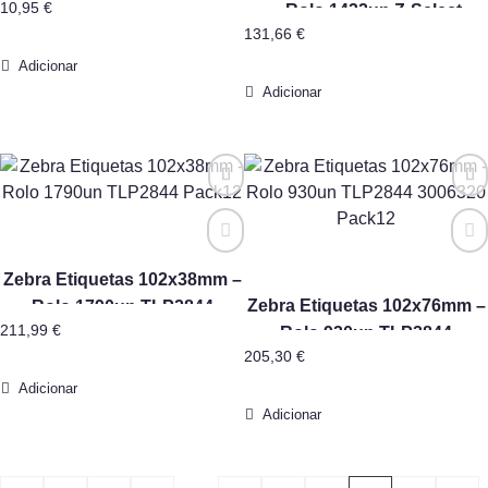
10,95
€
– Rolo 1432un Z-Select
131,66
€
2000T Pack4
Adicionar
Adicionar
Zebra Etiquetas 102x38mm –
Zebra Etiquetas 102x76mm –
Rolo 1790un TLP2844
211,99
€
Rolo 930un TLP2844
Pack12
205,30
€
3006320 Pack12
Adicionar
Adicionar