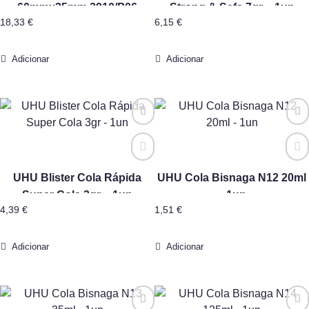
60mmx35mm 2910/P06
Strong & Safe 7gr – 1un
18,33
€
6,15
€
Adicionar
Adicionar
UHU Blister Cola Rápida
UHU Cola Bisnaga N12 20ml
Super Cola 3gr – 1un
– 1un
4,39
€
1,51
€
Adicionar
Adicionar